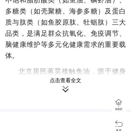
不饱和脂肪酸类（如鱼油、磷虾油）、
多糖类（如壳聚糖、海参多糖）及蛋白
质与肽类（如鱼胶原肽、牡蛎肽）三大
品类，是满足群众抗氧化、免疫调节、
脑健康维护等多元化健康需求的重要载
体。
北京居民蒋昊接触鱼油，源于健身
点击查看全文
场景中的营养补充需求。此前，他在社

交平台上看到健身博主推荐鱼油，随后

开始购买相关产品。在他看来，这类产
回首页
品并非“立竿见影”的保健品，而是日常饮

食之外的补充选择。选购时，他会重点
返 回