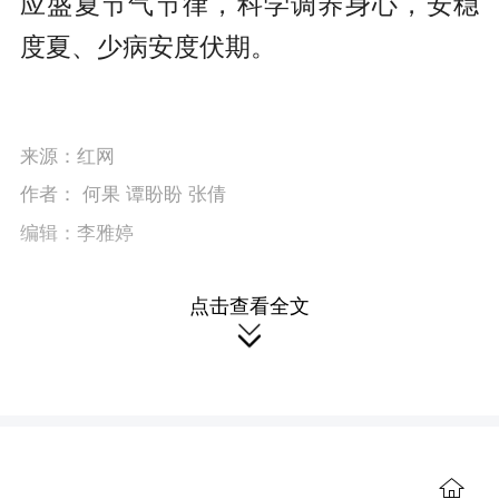
应盛夏节气节律，科学调养身心，安稳
r
度夏、少病安度伏期。
e
e
n
来源：红网
作者： 何果 谭盼盼 张倩
编辑：李雅婷
点击查看全文

本站原创文章，转载请附上原文链接。
本文链接：
https://health.rednet.cn/content/646041/99/16064473.html
