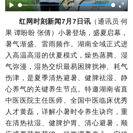
l
01:52
P
E
a
红网时刻新闻7月7日讯
（通讯员 何
l
n
y
果 谭盼盼 张倩）小暑登场，盛夏启幕，
a
t
暑气渐盛、雷雨频作。湖南全域正式进
y
e
入高温高湿的伏夏模式，燥热蒸腾、湿
r
气弥漫，湿热交织最易困脾扰神、耗气
f
伤津，是夏季清热避暑、健脾祛湿、静
u
心养气的关键养生节点。特邀湖南省直
l
中医医院主任医师、全国中医临床优秀
l
人才黄磊，详解小暑时令养生诀窍，重
s
在清热祛湿、健脾护胃、清心避暑，顺
c