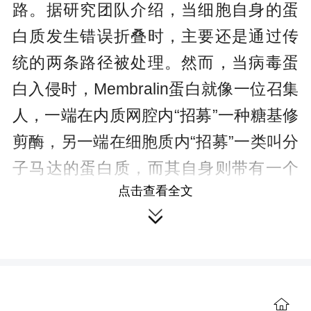
路。据研究团队介绍，当细胞自身的蛋
白质发生错误折叠时，主要还是通过传
统的两条路径被处理。然而，当病毒蛋
白入侵时，Membralin蛋白就像一位召集
人，一端在内质网腔内“招募”一种糖基修
剪酶，另一端在细胞质内“招募”一类叫分
子马达的蛋白质，而其自身则带有一个
点击查看全文
能与细胞内自噬机器结合的“钩子”。它们

能够特异性地将多种致命病毒的表面糖
蛋白运送至细胞内的溶酶体进行销毁。
本次研究首次将Membralin蛋白定义

为一种新型的“内质网自噬受体”，并完整