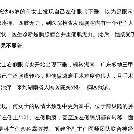
长沙46岁的何女士发现自己左侧眼睑下垂，以为是眼科
部疼痛、四肢无力，到医院检查发现胸腔内有一个橙子大
症状，医生诊断是胸腺瘤合并重症肌无力。此后，她接受了
效果不显著。
，何女士右侧眼睑也开始出现下垂，辗转湖南、广东多地三甲
瘤已广泛胸膜转移，即使做减瘤手术难度也很大，且手术
步治疗，来到湖南省人民医院胸外科一病区就诊。
发现，何女士的病情比预想中更为棘手。位于前纵隔的肿
了左侧上肺叶、左侧胸膜，甚至连左侧膈肌都有转移。面
学科主任佘科霖教授、颜建华副主任医师团队联合神经