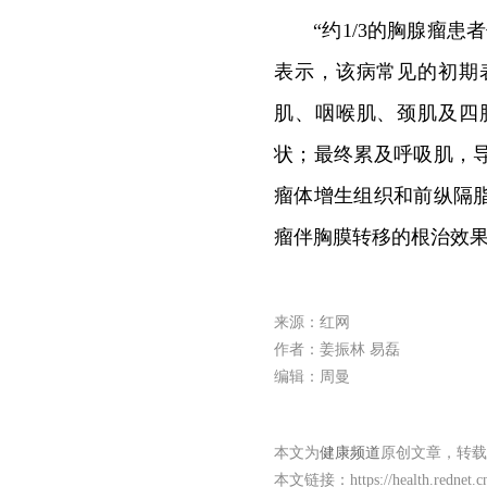
“约1/3的胸腺瘤
表示，该病常见的初期
肌、咽喉肌、颈肌及四
状；最终累及呼吸肌，
瘤体增生组织和前纵隔
瘤伴胸膜转移的根治效
来源：红网
作者：姜振林 易磊
编辑：周曼
本文为
健康频道
原创文章，转载
本文链接：
https://health.rednet