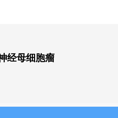
嗅神经母细胞瘤