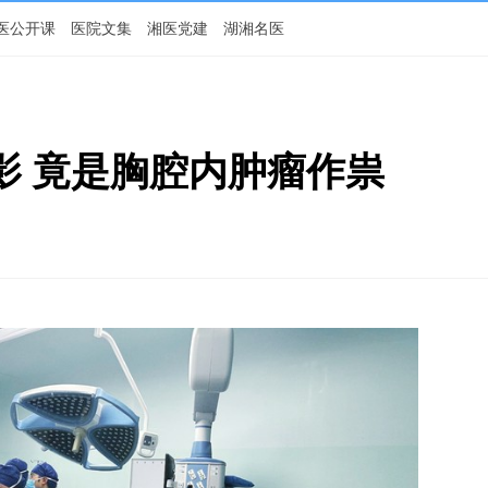
医公开课
医院文集
湘医党建
湖湘名医
影 竟是胸腔内肿瘤作祟