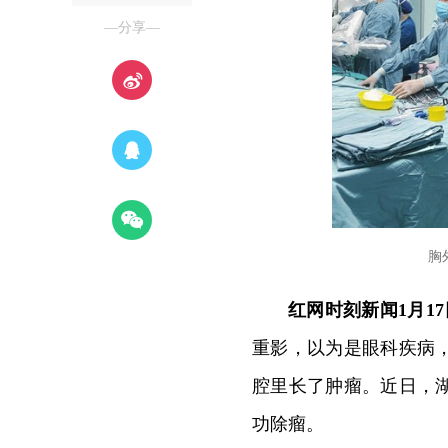
—分享—
胸
红网时刻新闻1月1
重影，以为是眼科疾病
腔里长了肿瘤。近日，
功除瘤。