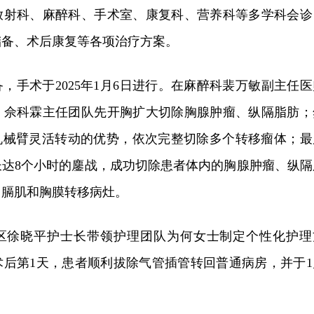
放射科、麻醉科、手术室、康复科、营养科等多学科会诊
储备、术后康复等各项治疗方案。
，手术于2025年1月6日进行。在麻醉科裴万敏副主任医
，佘科霖主任团队先开胸扩大切除胸腺肿瘤、纵隔脂肪；
人机械臂灵活转动的优势，依次完整切除多个转移瘤体；最
长达8个小时的鏖战，成功切除患者体内的胸腺肿瘤、纵隔
、膈肌和胸膜转移病灶。
区徐晓平护士长带领护理团队为何女士制定个性化护理
术后第1天，患者顺利拔除气管插管转回普通病房，并于1