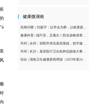
疾
健康微湖南
的
6
先锋闪耀｜刘振宇：以学会为桥，让岐黄薪火传遍三湘基
健康科普 | 端午至，五毒出！防虫攻略请查收！
市州 | 永州：祁阳市夯实基层基础，筑牢健康网底
医
市州 | 长沙：基层医疗卫生机构也能做大事——办好“家门
风
综合 | 湖南卫生健康新闻周报（2023年第24周总457期）
瘤
对
内