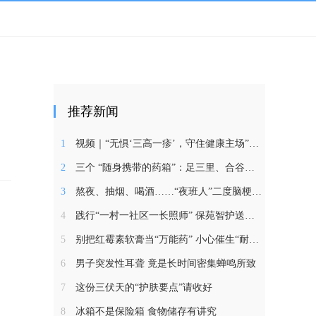
推荐新闻
1
视频｜“无惧‘三高一疹’，守住健康主场”公益科普圆桌
2
三个 “随身携带的药箱”：足三里、合谷、涌泉帮你调百
3
熬夜、抽烟、喝酒……“夜班人”二度脑梗偏瘫，科学康
4
践行“一村一社区一长照师” 保苑智护送政策下乡
5
别把红霉素软膏当“万能药” 小心催生“耐药菌”
6
男子突发性耳聋 竟是长时间密集蝉鸣所致
7
这份三伏天的“护肤要点”请收好
8
冰箱不是保险箱 食物储存有讲究