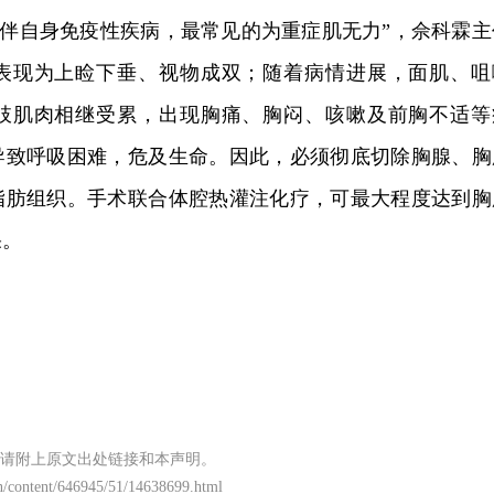
患者伴自身免疫性疾病，最常见的为重症肌无力”，佘科霖主
表现为上睑下垂、视物成双；随着病情进展，面肌、咀
肢肌肉相继受累，出现胸痛、胸闷、咳嗽及前胸不适等
导致呼吸困难，危及生命。因此，必须彻底切除胸腺、胸
脂肪组织。手术联合体腔热灌注化疗，可最大程度达到胸
果。
请附上原文出处链接和本声明。
.cn/content/646945/51/14638699.html