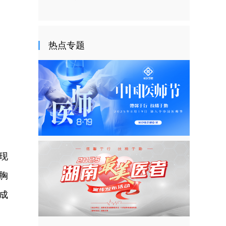
热点专题
现
胸
成