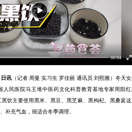
Play
00:54
E
f
1日讯
（记者 周曼 实习生 罗佳丽 通讯员 刘熙雅）冬天
省人民医院马王堆中医药文化科普教育基地专家周阳红
五黑饮主要使用黑米、黑豆、黑芝麻、黑枸杞、黑桑葚这
”、补充气血，很适合冬季调理。