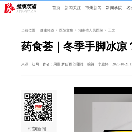
首页
新闻关注
市州新闻
新闻学院
名
当前位置:
健康频道
>
医院文集
>
湖南省人民医院
>
正文
药食荟｜冬季手脚冰凉
来源：红网
作者：周曼 罗佳丽 刘熙雅
编辑：李雅婷
2025-10-21 1
时刻新闻