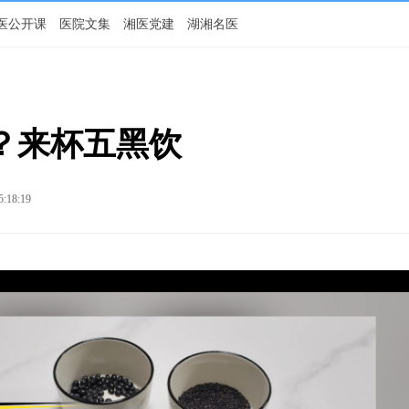
医公开课
医院文集
湘医党建
湖湘名医
？来杯五黑饮
5:18:19