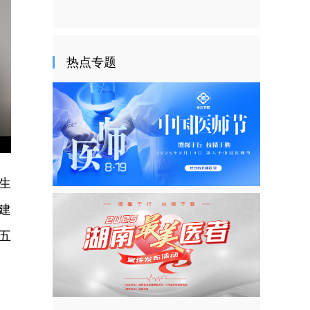
热点专题
nter
ullscreen
女生
建
五