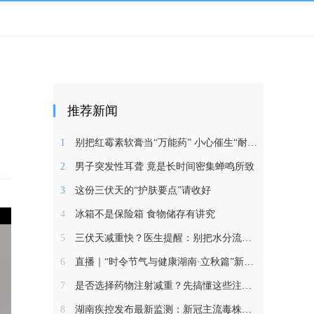
推荐新闻
1
别把红霉素软膏当“万能药” 小心催生“耐药菌”
2
男子突发性耳聋 竟是长时间密集蝉鸣所致
3
这份三伏天的“护肤要点”请收好
4
冰箱不是保险箱 食物储存有讲究
5
三伏天减重快？医生提醒：别把水分流失当成减脂
6
直播｜“时令节气与健康湖南·立秋篇”新闻发布会
7
是否选择药物注射减重？先搞懂这些注意事项
8
湖南疾控发布最新监测：新冠主流毒株较温和，两到三