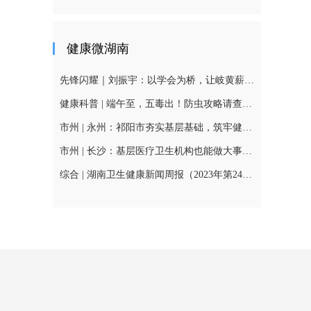
健康微湖南
先锋闪耀｜刘振宇：以学会为桥，让岐黄薪火传遍三湘基
健康科普 | 端午至，五毒出！防虫攻略请查收！
市州 | 永州：祁阳市夯实基层基础，筑牢健康网底
市州 | 长沙：基层医疗卫生机构也能做大事——办好“家门
综合 | 湖南卫生健康新闻周报（2023年第24周总457期）